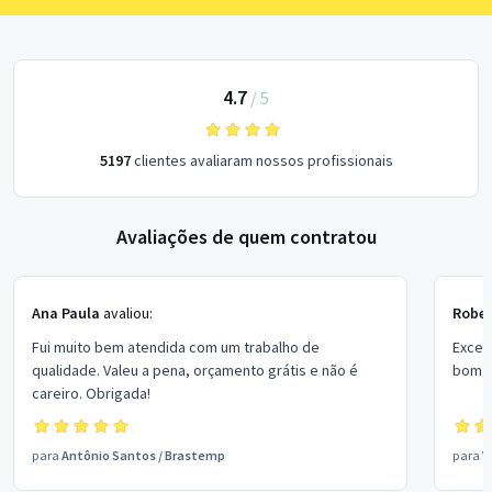
4.7
/
5
5197
clientes avaliaram nossos profissionais
Avaliações de quem contratou
Ana Paula
avaliou:
Rober
Fui muito bem atendida com um trabalho de
Excel
qualidade. Valeu a pena, orçamento grátis e não é
bom p
careiro. Obrigada!
para
Antônio Santos
/
Brastemp
para
V