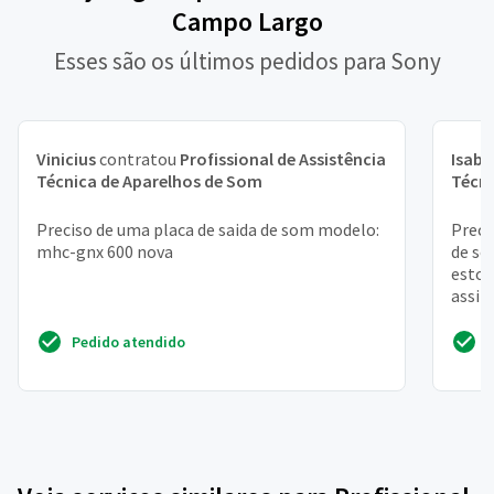
Campo Largo
Esses são os últimos pedidos para Sony
Vinicius
contratou
Profissional de Assistência
Isabe
Técnica de Aparelhos de Som
Técni
Preciso de uma placa de saida de som modelo:
Preci
mhc-gnx 600 nova
de so
estou
assim
se tem
Pedido atendido