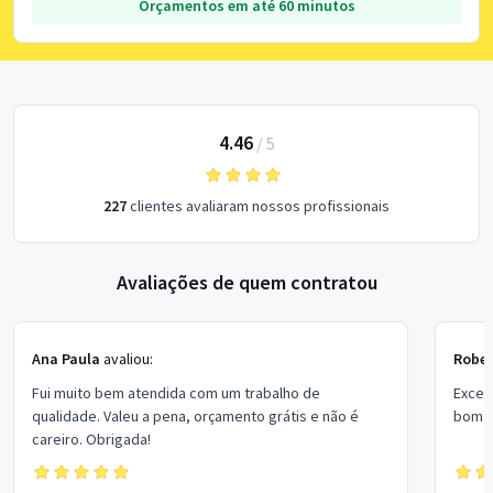
Orçamentos em até 60 minutos
4.46
/
5
227
clientes avaliaram nossos profissionais
Avaliações de quem contratou
Ana Paula
avaliou:
Rober
Fui muito bem atendida com um trabalho de
Excel
qualidade. Valeu a pena, orçamento grátis e não é
bom p
careiro. Obrigada!