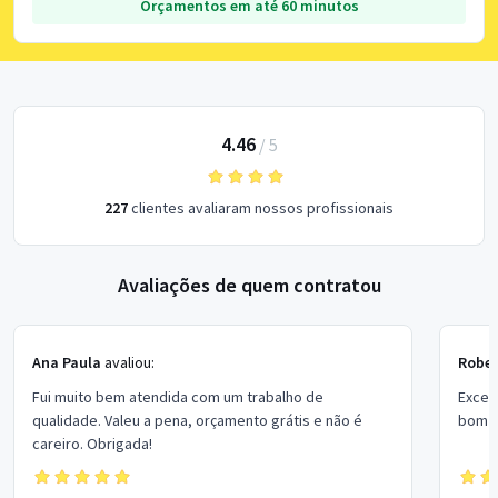
Orçamentos em até 60 minutos
4.46
/
5
227
clientes avaliaram nossos profissionais
Avaliações de quem contratou
Ana Paula
avaliou:
Rober
Fui muito bem atendida com um trabalho de
Excel
qualidade. Valeu a pena, orçamento grátis e não é
bom p
careiro. Obrigada!