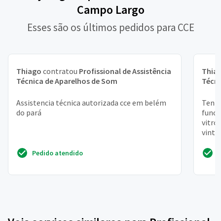
Campo Largo
Esses são os últimos pedidos para CCE
Thiago
contratou
Profissional de Assistência
Thia
Técnica de Aparelhos de Som
Técni
Assistencia técnica autorizada cce em belém
Tenho
do pará
funci
vitro
vinta
Pedido atendido