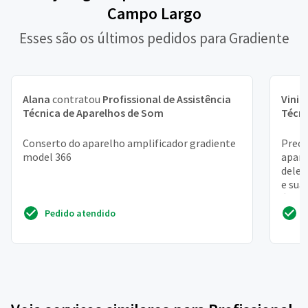
Campo Largo
Esses são os últimos pedidos para Gradiente
Alana
contratou
Profissional de Assistência
Vinic
Técnica de Aparelhos de Som
Técni
Conserto do aparelho amplificador gradiente
Preci
model 366
apare
dele!
e sua
é mais
Pedido atendido