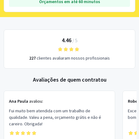
Orçamentos em até 60 minutos
4.46
/
5
227
clientes avaliaram nossos profissionais
Avaliações de quem contratou
Ana Paula
avaliou:
Rober
Fui muito bem atendida com um trabalho de
Excel
qualidade. Valeu a pena, orçamento grátis e não é
bom p
careiro. Obrigada!