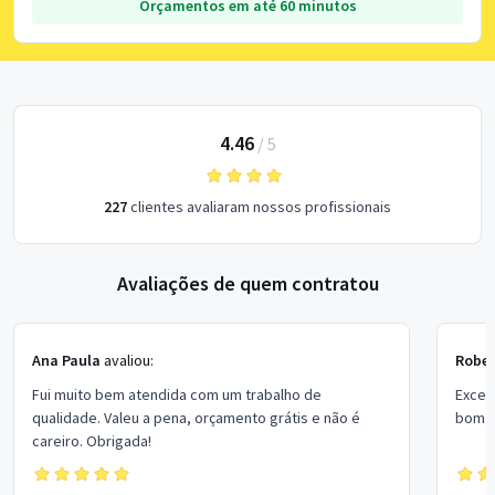
Orçamentos em até 60 minutos
4.46
/
5
227
clientes avaliaram nossos profissionais
Avaliações de quem contratou
Ana Paula
avaliou:
Rober
Fui muito bem atendida com um trabalho de
Excel
qualidade. Valeu a pena, orçamento grátis e não é
bom p
careiro. Obrigada!