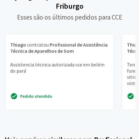
Friburgo
Esses são os últimos pedidos para CCE
Thiago
contratou
Profissional de Assistência
Thia
Técnica de Aparelhos de Som
Técni
Assistencia técnica autorizada cce em belém
Tenho
do pará
funci
vitro
vinta
Pedido atendido