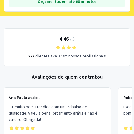
Orçamentos em até 60 minutos
4.46
/
5
227
clientes avaliaram nossos profissionais
Avaliações de quem contratou
Ana Paula
avaliou:
Rober
Fui muito bem atendida com um trabalho de
Excel
qualidade. Valeu a pena, orçamento grátis e não é
bom p
careiro. Obrigada!