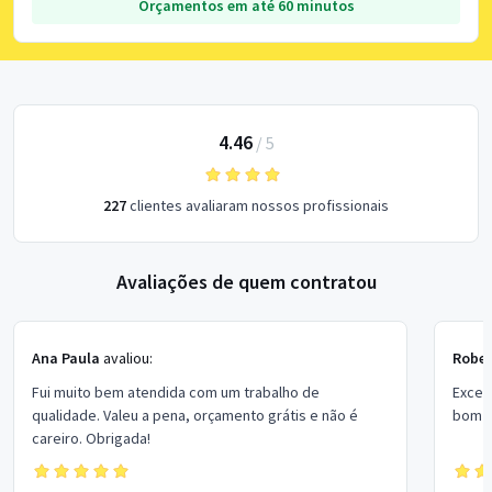
Orçamentos em até 60 minutos
4.46
/
5
227
clientes avaliaram nossos profissionais
Avaliações de quem contratou
Ana Paula
avaliou:
Rober
Fui muito bem atendida com um trabalho de
Excel
qualidade. Valeu a pena, orçamento grátis e não é
bom p
careiro. Obrigada!