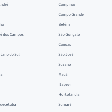
André
Campinas
s
Campo Grande
lha
Belém
sé dos Campos
São Gonçalo
Canoas
tano do Sul
São José
á
Suzano
na
Mauá
Itapevi
Hortolândia
quecetuba
Sumaré