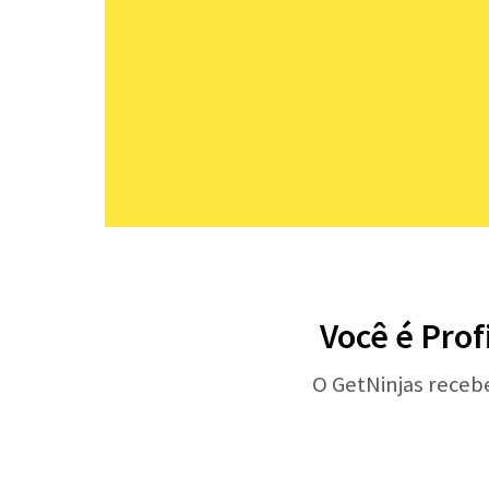
Você é Prof
O GetNinjas receb