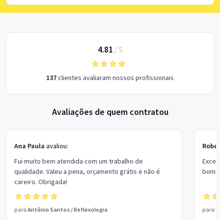
4.81
/
5
137
clientes avaliaram nossos profissionais
Avaliações de quem contratou
Ana Paula
avaliou:
Rober
Fui muito bem atendida com um trabalho de
Excel
qualidade. Valeu a pena, orçamento grátis e não é
bom p
careiro. Obrigada!
para
Antônio Santos
/
Reflexologia
para
V