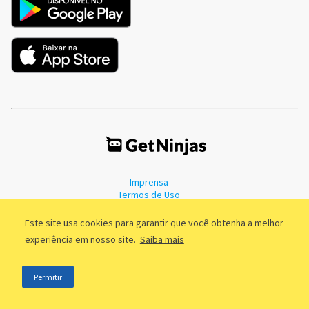
Imprensa
Termos de Uso
Política de Privacidade
Este site usa cookies para garantir que você obtenha a melhor
experiência em nosso site.
Saiba mais
©2011 - 2026, GetNinjas LTDA. CNPJ 55.744.877/0001-89 - Rua Dr.
Permitir
Fernandes Coelho, 85 - 3º andar - São Paulo/SP - Brasil
;