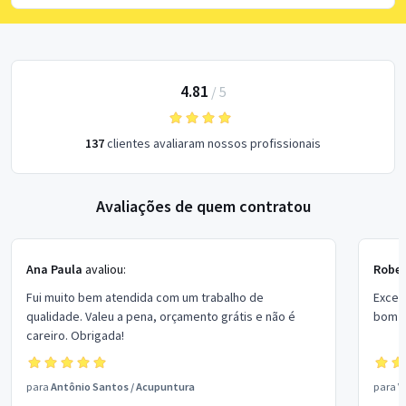
4.81
/
5
137
clientes avaliaram nossos profissionais
Avaliações de quem contratou
Ana Paula
avaliou:
Rober
Fui muito bem atendida com um trabalho de
Excel
qualidade. Valeu a pena, orçamento grátis e não é
bom p
careiro. Obrigada!
para
Antônio Santos
/
Acupuntura
para
V