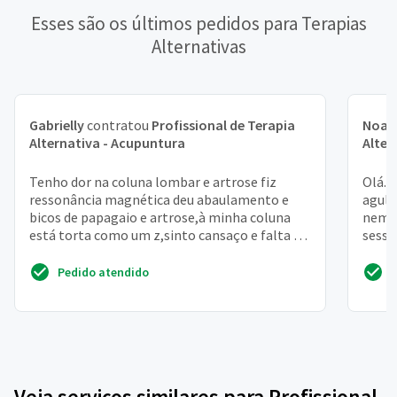
Esses são os últimos pedidos para Terapias
Alternativas
Gabrielly
contratou
Profissional de Terapia
Noah
Alternativa - Acupuntura
Alter
Tenho dor na coluna lombar e artrose fiz
Olá. 
ressonância magnética deu abaulamento e
agulh
bicos de papagaio e artrose,à minha coluna
nem c
está torta como um z,sinto cansaço e falta dê
sessã
ar,não consigo ne...
Pedido atendido
Veja serviços similares para Profissional