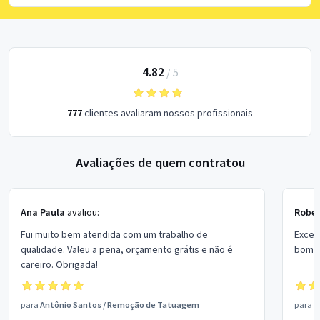
4.82
/
5
777
clientes avaliaram nossos profissionais
Avaliações de quem contratou
Ana Paula
avaliou:
Rober
Fui muito bem atendida com um trabalho de
Excel
qualidade. Valeu a pena, orçamento grátis e não é
bom p
careiro. Obrigada!
para
Antônio Santos
/
Remoção de Tatuagem
para
V