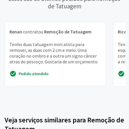
de Tatuagem
Renan
contratou
Remoção de Tatuagem
Rica
Tenho duas tatuagem mini alista para
Tenh
remover, as duas com 2 cm e meio. Uma
esque
coração no ombro e a outra um signo câncer
com t
atras do pescoço. Gostaria de um orçamento
a rem
refaz
Pedido atendido
Veja serviços similares para Remoção de
Tatuagem