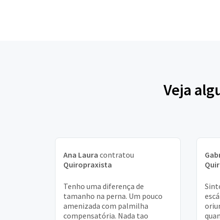
Veja al
Ana Laura
contratou
Gabr
Quiropraxista
Quir
Tenho uma diferença de
Sint
tamanho na perna. Um pouco
escá
amenizada com palmilha
oriu
compensatória. Nada tao
quan