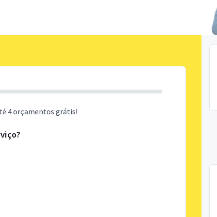
té 4 orçamentos grátis!
rviço?