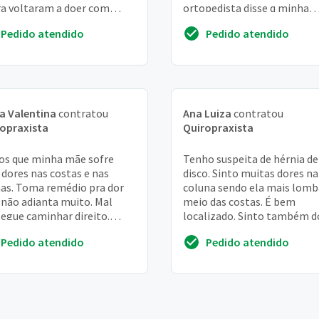
a voltaram a doer com
ortopedista disse q minha
icas esportivas
coluna estava desalinhado
Pedido atendido
Pedido atendido
a Valentina
contratou
Ana Luiza
contratou
opraxista
Quiropraxista
os que minha mãe sofre
Tenho suspeita de hérnia de
dores nas costas e nas
disco. Sinto muitas dores na
as. Toma remédio pra dor
coluna sendo ela mais lomb
não adianta muito. Mal
meio das costas. É bem
egue caminhar direito.
localizado. Sinto também d
isa ajuda pra deitar e
nas pernas
Pedido atendido
Pedido atendido
ntar. Gostaria de o...