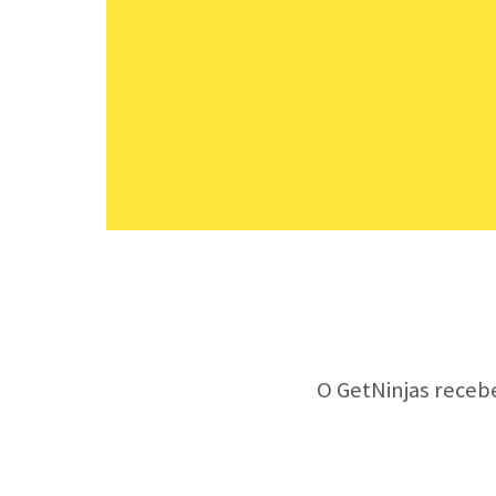
O GetNinjas receb