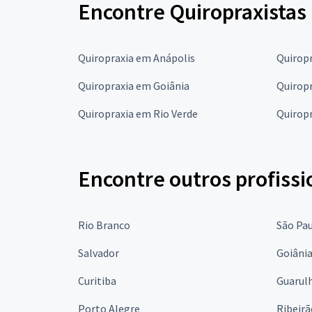
Encontre Quiropraxistas
Quiropraxia em Anápolis
Quiropr
Quiropraxia em Goiânia
Quirop
Quiropraxia em Rio Verde
Quirop
Encontre outros profissi
Rio Branco
São Pa
Salvador
Goiâni
Curitiba
Guarul
Porto Alegre
Ribeirã