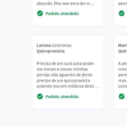
absurdo. Mas que gera dor e
agor
desconforto. Além de lesar a
prat
Pedido atendido
coluna e o quadril. Com toda
certeza
Larissa
contratou
Mari
Quiropraxista
Quir
Precisa de um cura para poder
A an
me mover e mover minhas
com 
pernas não aguento de dores
pern
preciso de um quiropraxista
mas 
urgente vou em médicos direto
cons
mais vejo que estou me
Prec
Pedido atendido
agruvinhando
leva