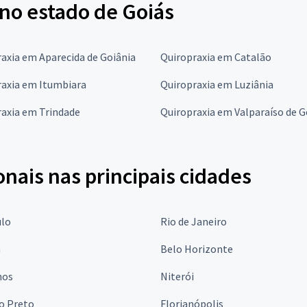
 no estado de Goiás
axia em Aparecida de Goiânia
Quiropraxia em Catalão
raxia em Itumbiara
Quiropraxia em Luziânia
raxia em Trindade
Quiropraxia em Valparaíso de G
onais nas principais cidades
ulo
Rio de Janeiro
a
Belo Horizonte
hos
Niterói
o Preto
Florianópolis