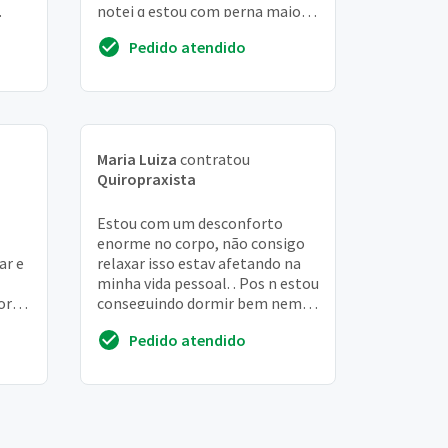
notei q estou com perna maior q
a outra
Pedido atendido
Maria Luiza
contratou
Quiropraxista
Estou com um desconforto
enorme no corpo, não consigo
ar e
relaxar isso estav afetando na
minha vida pessoal. . Pos n estou
ores
conseguindo dormir bem nem
manter meu trabalho em dia
Pedido atendido