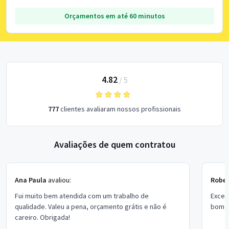
Orçamentos em até 60 minutos
4.82
/
5
777
clientes avaliaram nossos profissionais
Avaliações de quem contratou
Ana Paula
avaliou:
Rober
Fui muito bem atendida com um trabalho de
Excel
qualidade. Valeu a pena, orçamento grátis e não é
bom p
careiro. Obrigada!