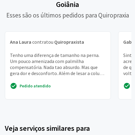
Goiânia
Esses são os últimos pedidos para Quiropraxia
Ana Laura
contratou
Quiropraxista
Gabri
Tenho uma diferença de tamanho na perna.
Sinto
Um pouco amenizada com palmilha
acred
compensatória. Nada tao absurdo. Mas que
de qu
gera dor e desconforto. Além de lesar a coluna
volta
e o quadril. Com toda certeza
Pedido atendido
Veja serviços similares para