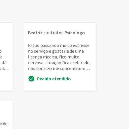
Beatriz
contratou
Psicólogo
Estou passando muito estresse
o
no serviço e gostaria de uma
 e
licença medica, fico muito
. Já
nervosa, coração fica acelerado,
todas
nao consigo me concentrar nas
minhas atividades, chego ate
Pedido atendido
bebe dura...
e de