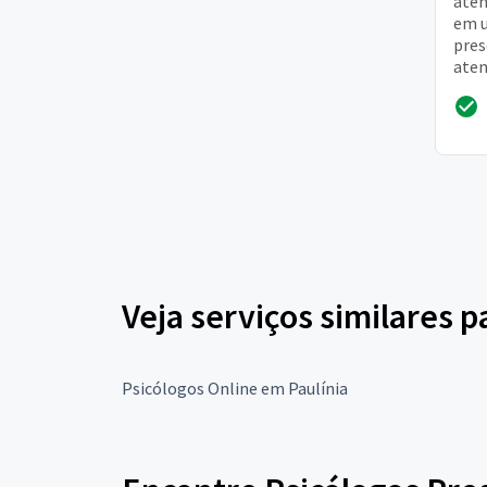
aten
em u
pres
aten
inte
joven
Veja serviços similares p
Psicólogos Online em Paulínia