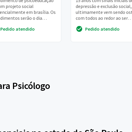
dimento de psicoeducação
15 anos com sinais iniciais d
m projeto social
depressão e exclusão social,
encialmente em brasília. Os
ultimamente vem sendo ost
dimentos serão o dia
com todos ao redor ao ser
iro, 2x na semana para
contrariada sobre seu namo
Pedido atendido
Pedido atendido
s de 12 a 25 an...
Nos como fam...
ara Psicólogo