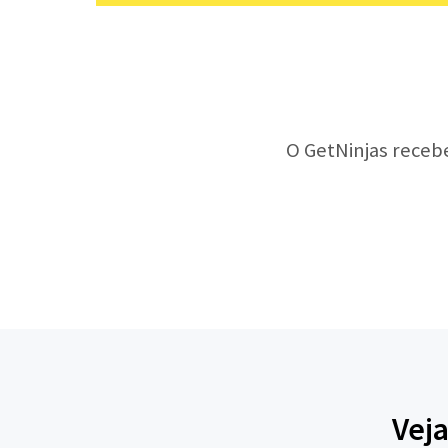
O GetNinjas receb
Veja