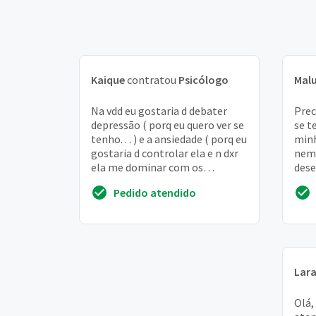
Kaique
contratou
Psicólogo
Mal
Na vdd eu gostaria d debater
Prec
depressão ( porq eu quero ver se
se t
tenho. . . ) e a ansiedade ( porq eu
minh
gostaria d controlar ela e n dxr
nem 
ela me dominar com os
dese
pensamentos. . . )
soci
Pedido atendido
com .
Lar
Olá,