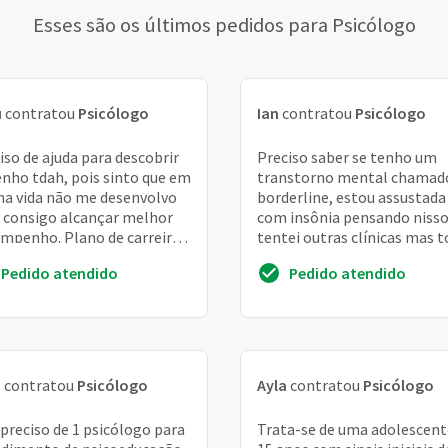
Esses são os últimos pedidos para Psicólogo
u
contratou
Psicólogo
Ian
contratou
Psicólogo
iso de ajuda para descobrir
Preciso saber se tenho um
enho tdah, pois sinto que em
transtorno mental chamad
a vida não me desenvolvo
borderline, estou assustada
consigo alcançar melhor
com insônia pensando nisso
mpenho. Plano de carreira,
tentei outras clínicas mas 
alização e relacionamento
estão fora do meu alcance
Pedido atendido
Pedido atendido
..
financeiro
a
contratou
Psicólogo
Ayla
contratou
Psicólogo
 preciso de 1 psicólogo para
Trata-se de uma adolescent