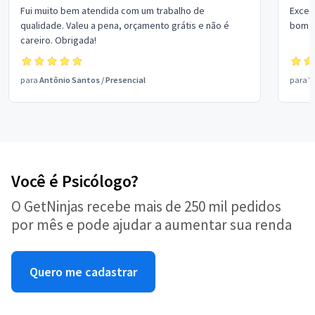
Fui muito bem atendida com um trabalho de
Excel
qualidade. Valeu a pena, orçamento grátis e não é
bom p
careiro. Obrigada!
para
Antônio Santos
/
Presencial
para
V
Você é Psicólogo?
O GetNinjas recebe mais de 250 mil pedidos
por mês e pode ajudar a aumentar sua renda
Quero me cadastrar