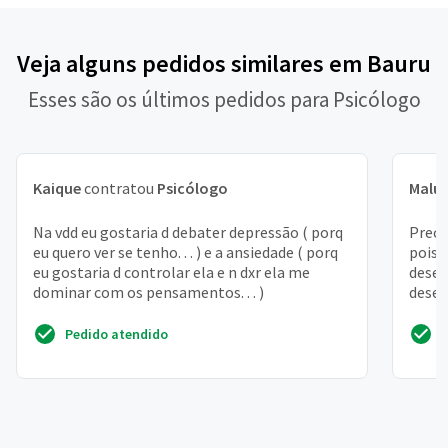
Veja alguns pedidos similares em Bauru
Esses são os últimos pedidos para Psicólogo
Kaique
contratou
Psicólogo
Malu
Na vdd eu gostaria d debater depressão ( porq
Preci
eu quero ver se tenho. . . ) e a ansiedade ( porq
pois 
eu gostaria d controlar ela e n dxr ela me
desen
dominar com os pensamentos. . . )
desem
relac
Pedido atendido