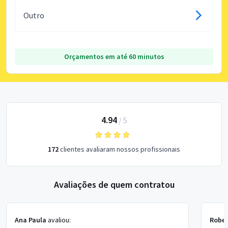
Outro
Orçamentos em até 60 minutos
4.94
/
5
172
clientes avaliaram nossos profissionais
Avaliações de quem contratou
Ana Paula
avaliou:
Rober