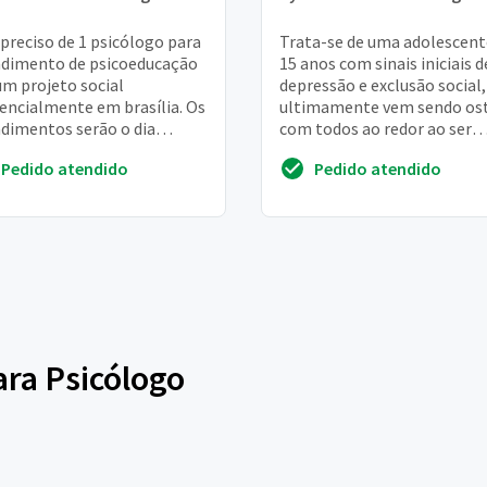
 preciso de 1 psicólogo para
Trata-se de uma adolescent
dimento de psicoeducação
15 anos com sinais iniciais d
m projeto social
depressão e exclusão social,
encialmente em brasília. Os
ultimamente vem sendo ost
dimentos serão o dia
com todos ao redor ao ser
iro, 2x na semana para
contrariada sobre seu namo
Pedido atendido
Pedido atendido
s de 12 a 25 an...
Nos como fam...
ara Psicólogo