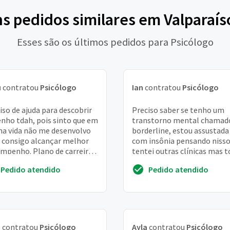
ns pedidos similares em Valparaís
Esses são os últimos pedidos para Psicólogo
u
contratou
Psicólogo
Ian
contratou
Psicólogo
iso de ajuda para descobrir
Preciso saber se tenho um
enho tdah, pois sinto que em
transtorno mental chamad
a vida não me desenvolvo
borderline, estou assustada
consigo alcançar melhor
com insônia pensando nisso
mpenho. Plano de carreira,
tentei outras clínicas mas 
alização e relacionamento
estão fora do meu alcance
Pedido atendido
Pedido atendido
..
financeiro
a
contratou
Psicólogo
Ayla
contratou
Psicólogo