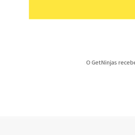
O GetNinjas receb