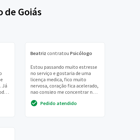
o de Goiás
Beatriz
contratou
Psicólogo
Estou passando muito estresse
o
no serviço e gostaria de uma
 e
licença medica, fico muito
. Já
nervosa, coração fica acelerado,
todas
nao consigo me concentrar nas
minhas atividades, chego ate
Pedido atendido
bebe dura...