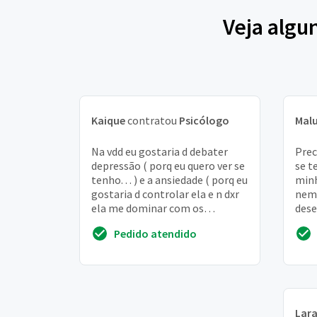
Veja algu
Kaique
contratou
Psicólogo
Mal
Na vdd eu gostaria d debater
Prec
depressão ( porq eu quero ver se
se t
tenho. . . ) e a ansiedade ( porq eu
minh
gostaria d controlar ela e n dxr
nem 
ela me dominar com os
dese
pensamentos. . . )
soci
Pedido atendido
com .
Lar