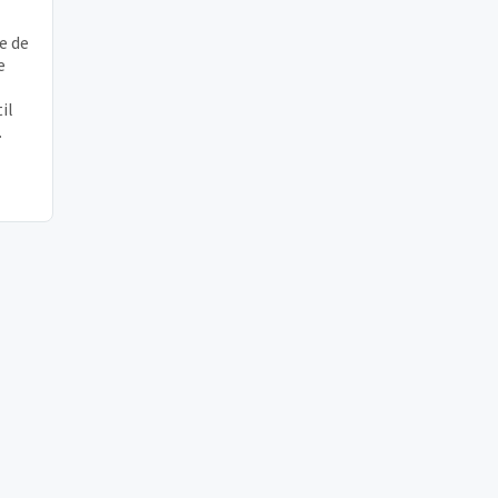
e de
e
il
ro.