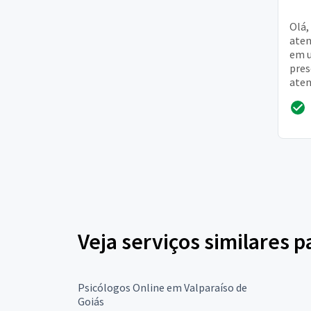
Olá,
aten
em u
pres
aten
inte
joven
Veja serviços similares p
Psicólogos Online em Valparaíso de
Goiás