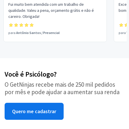
Fui muito bem atendida com um trabalho de
Excel
qualidade. Valeu a pena, orçamento grátis e não é
bom p
careiro. Obrigada!
para
Antônio Santos
/
Presencial
para
V
Você é Psicólogo?
O GetNinjas recebe mais de 250 mil pedidos
por mês e pode ajudar a aumentar sua renda
Quero me cadastrar