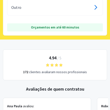
Outro
Orçamentos em até 60 minutos
4.94
/
5
172
clientes avaliaram nossos profissionais
Avaliações de quem contratou
Ana Paula
avaliou:
Rober