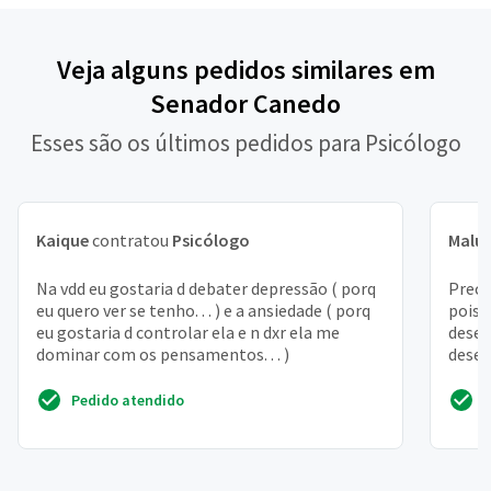
Veja alguns pedidos similares em
Senador Canedo
Esses são os últimos pedidos para Psicólogo
Kaique
contratou
Psicólogo
Malu
Na vdd eu gostaria d debater depressão ( porq
Preci
eu quero ver se tenho. . . ) e a ansiedade ( porq
pois 
eu gostaria d controlar ela e n dxr ela me
desen
dominar com os pensamentos. . . )
desem
relac
Pedido atendido