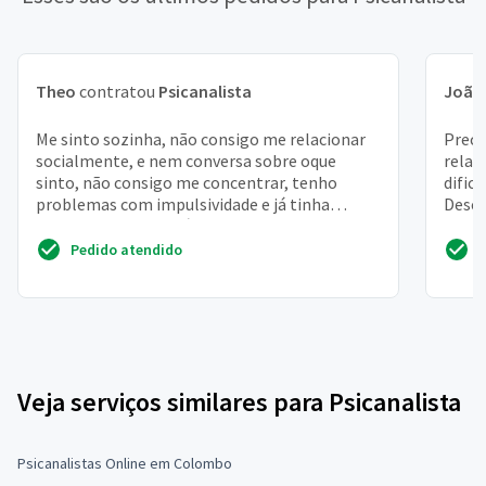
Theo
contratou
Psicanalista
João
Me sinto sozinha, não consigo me relacionar
Preci
socialmente, e nem conversa sobre oque
relac
sinto, não consigo me concentrar, tenho
dific
problemas com impulsividade e já tinha
Desej
problemas com suicídio e ...
pois c
Pedido atendido
Veja serviços similares para Psicanalista
Psicanalistas Online em Colombo