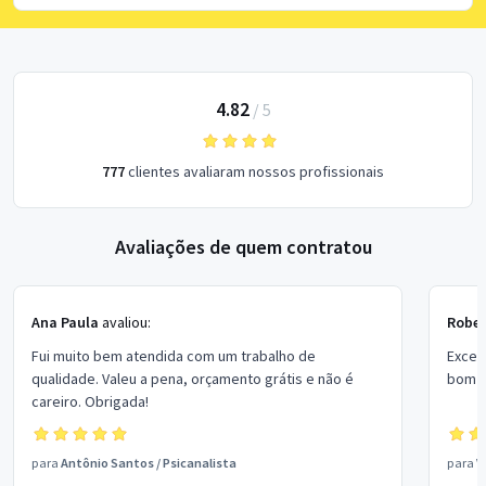
4.82
/
5
777
clientes avaliaram nossos profissionais
Avaliações de quem contratou
Ana Paula
avaliou:
Rober
Fui muito bem atendida com um trabalho de
Excel
qualidade. Valeu a pena, orçamento grátis e não é
bom p
careiro. Obrigada!
para
Antônio Santos
/
Psicanalista
para
V