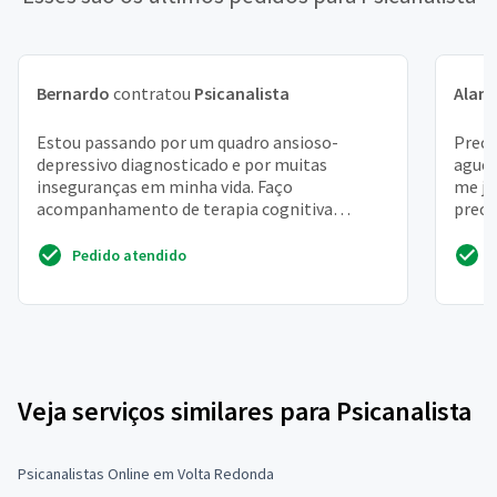
Bernardo
contratou
Psicanalista
Alan
Estou passando por um quadro ansioso-
Preci
depressivo diagnosticado e por muitas
aguen
inseguranças em minha vida. Faço
me jo
acompanhamento de terapia cognitiva
preci
comportamental ha alguns anos e estou
quere...
Pedido atendido
Veja serviços similares para Psicanalista
Psicanalistas Online em Volta Redonda