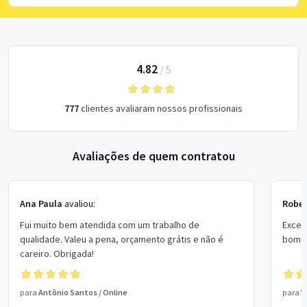
4.82
/
5
777
clientes avaliaram nossos profissionais
Avaliações de quem contratou
Ana Paula
avaliou:
Rober
Fui muito bem atendida com um trabalho de
Excel
qualidade. Valeu a pena, orçamento grátis e não é
bom p
careiro. Obrigada!
para
Antônio Santos
/
Online
para
V