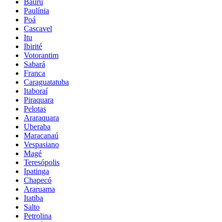
Bauru
Paulínia
Poá
Cascavel
Itu
Ibirité
Votorantim
Sabará
Franca
Caraguatatuba
Itaboraí
Piraquara
Pelotas
Araraquara
Uberaba
Maracanaú
Vespasiano
Magé
Teresópolis
Ipatinga
Chapecó
Araruama
Itatiba
Salto
Petrolina