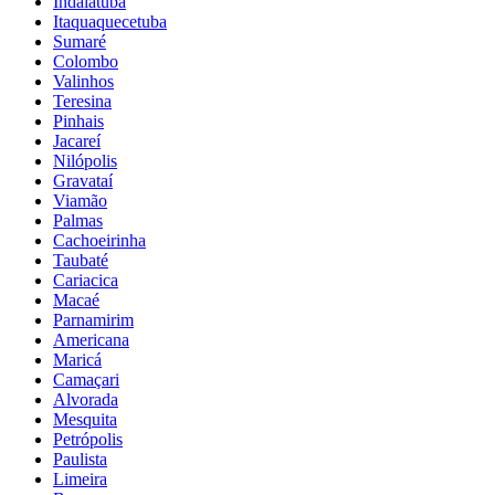
Indaiatuba
Itaquaquecetuba
Sumaré
Colombo
Valinhos
Teresina
Pinhais
Jacareí
Nilópolis
Gravataí
Viamão
Palmas
Cachoeirinha
Taubaté
Cariacica
Macaé
Parnamirim
Americana
Maricá
Camaçari
Alvorada
Mesquita
Petrópolis
Paulista
Limeira