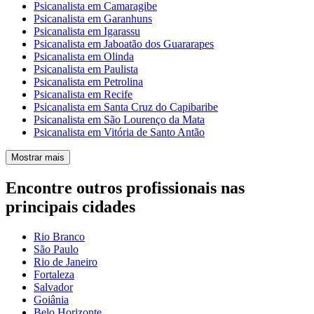
Psicanalista em Camaragibe
Psicanalista em Garanhuns
Psicanalista em Igarassu
Psicanalista em Jaboatão dos Guararapes
Psicanalista em Olinda
Psicanalista em Paulista
Psicanalista em Petrolina
Psicanalista em Recife
Psicanalista em Santa Cruz do Capibaribe
Psicanalista em São Lourenço da Mata
Psicanalista em Vitória de Santo Antão
Mostrar mais
Encontre outros profissionais nas
principais cidades
Rio Branco
São Paulo
Rio de Janeiro
Fortaleza
Salvador
Goiânia
Belo Horizonte