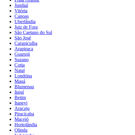
Jundiaí
Vitória
Canoas
Uberlândia
Juiz de Fora
São Caetano do Sul
São José
Carapicuíba
Arapiraca
Guarujá
Suzano
Cotia
Natal
Londrina
Mauá
Blumenau
Itajaí
Betim
Itapevi
Aracaju
Piracicaba
Maceió
Hortolândia
Olinda