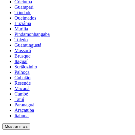
Criciúma
Guarapari
Trindade
Queimados
Luziânia
Marília
Pindamonhangaba
Toledo
Guaratinguetá
Mossoró
Brusque
Itaguaí
Sertãozinho
Palhoça
Cubatão
Resende
Macapá
Cambé
Tatuí
Paranaguá
Araçatuba
Itabuna
Mostrar mais