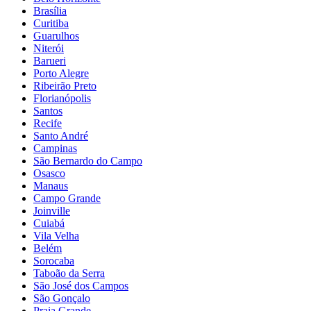
Brasília
Curitiba
Guarulhos
Niterói
Barueri
Porto Alegre
Ribeirão Preto
Florianópolis
Santos
Recife
Santo André
Campinas
São Bernardo do Campo
Osasco
Manaus
Campo Grande
Joinville
Cuiabá
Vila Velha
Belém
Sorocaba
Taboão da Serra
São José dos Campos
São Gonçalo
Praia Grande