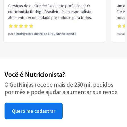
Serviços de qualidade! Excelente profissional! O
Um do
nutricionista Rodrigo Brasileiro é um especialista
Ele é 
altamente recomendado por todos e para todos.
possi
alime
alime
para
Rodrigo Brasileiro de Lira
/
Nutricionista
para
R
Você é Nutricionista?
O GetNinjas recebe mais de 250 mil pedidos
por mês e pode ajudar a aumentar sua renda
Quero me cadastrar