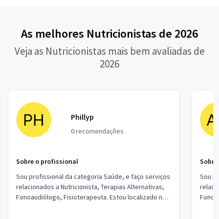
As melhores Nutricionistas de 2026
Veja as Nutricionistas mais bem avaliadas de
2026
Phillyp
0 recomendações
Sobre o profissional
Sobre 
Sou profissional da categoria Saúde, e faço serviços
Sou pr
relacionados a Nutricionista, Terapias Alternativas,
relaci
Fonoaudiólogo, Fisioterapeuta. Estou localizado no
Fonoau
bairro Americanópolis em São P...
bairro