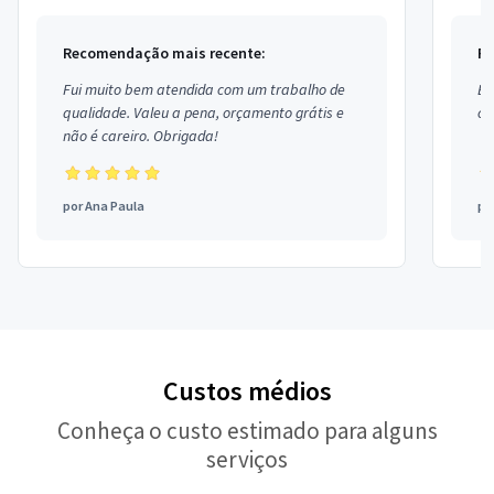
Recomendação mais recente:
Re
Fui muito bem atendida com um trabalho de
Ex
qualidade. Valeu a pena, orçamento grátis e
co
não é careiro. Obrigada!
por
Ana Paula
po
Custos médios
Conheça o custo estimado para alguns
serviços