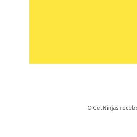
O GetNinjas receb