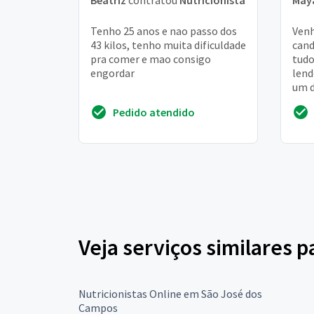
Beatriz
contratou
Nutricionista
May
Tenho 25 anos e nao passo dos
Venh
43 kilos, tenho muita dificuldade
cand
pra comer e mao consigo
tudo
engordar
lend
um d
pode
Pedido atendido
Veja serviços similares p
Nutricionistas Online em São José dos
Campos