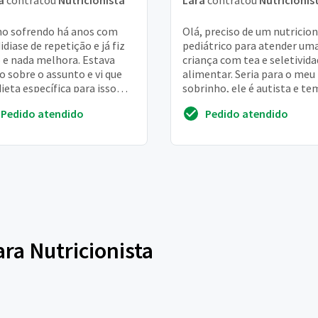
a
contratou
Nutricionista
Lara
contratou
Nutricionis
o sofrendo há anos com
Olá, preciso de um nutricion
idiase de repetição e já fiz
pediátrico para atender um
 e nada melhora. Estava
criança com tea e seletivid
o sobre o assunto e vi que
alimentar. Seria para o meu
ieta específica para isso
sobrinho, ele é autista e te
 ajudar
anos. E tem dificuldades par
Pedido atendido
Pedido atendido
al...
ara Nutricionista