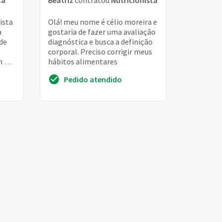
ta
Beatriz
contratou
Nutricionista
ista
Olá! meu nome é célio moreira e
a
gostaria de fazer uma avaliação
ade
diagnóstica e busca a definição
corporal. Preciso corrigir meus
m 8
hábitos alimentares
a se
Pedido atendido