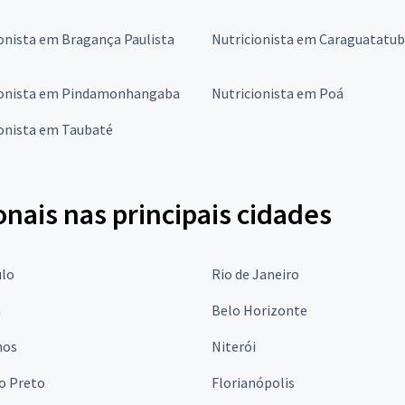
onista em Bragança Paulista
Nutricionista em Caraguatatu
ionista em Pindamonhangaba
Nutricionista em Poá
ionista em Taubaté
onais nas principais cidades
ulo
Rio de Janeiro
a
Belo Horizonte
hos
Niterói
o Preto
Florianópolis