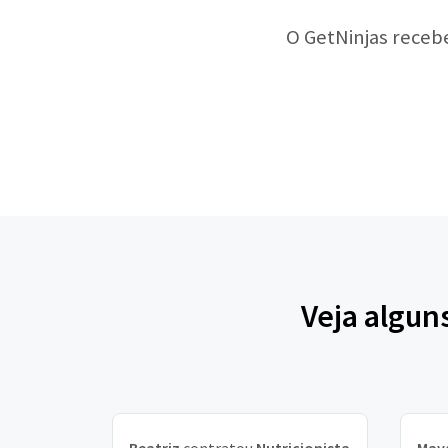
O GetNinjas receb
Veja algun