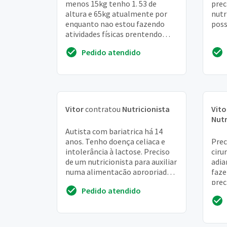
menos 15kg tenho 1. 53 de
prec
altura e 65kg atualmente por
nutr
enquanto nao estou fazendo
poss
atividades físicas prentendo
entrar na academia brevemente
Pedido atendido
Vitor
contratou
Nutricionista
Vito
Nutr
Autista com bariatrica há 14
anos. Tenho doença celiaca e
Prec
intolerância à lactose. Preciso
ciru
de um nutricionista para auxiliar
adia
numa alimentação apropriada
faze
que respeite as rigidez
prec
Pedido atendido
alimentar
mão