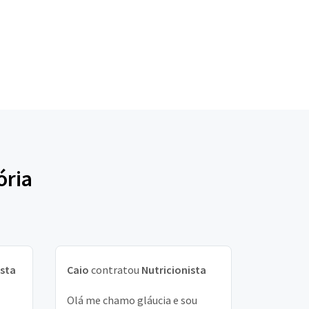
ória
ista
Caio
contratou
Nutricionista
Olá me chamo gláucia e sou