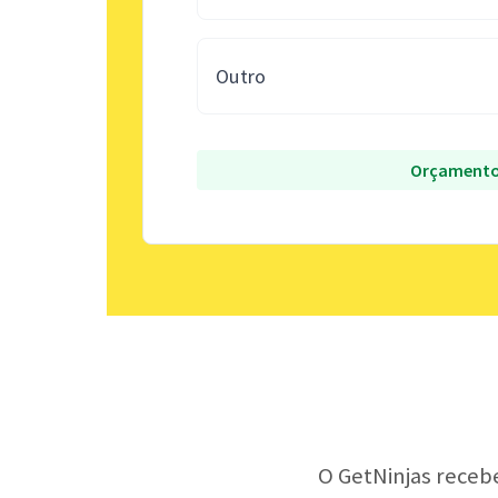
Outro
Orçamento
O GetNinjas receb