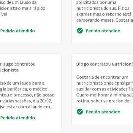
iso de um laudo da
solicitados por uma
icionista o mais rápido
nutricionista do sus. Fiz os
ível
exames mas o retorno está
demorando meses. Gostaria
saber sobre dosagem de
Pedido atendido
Pedido atendido
suplementação de vitamina 
b12 que e...
r Hugo
contratou
Diogo
contratou
Nutricion
icionista
Gostaria de encontrar um
iso de um laudo para a
nutricionista onde cpnsiga
rgia bariátrica, o médico
auxiliar com as atividades fis
ntou o processo, não posso
Quero melhorar a minha sa
r várias sessões, dia 20/02,
rotina, saber se preciso de
iso estar com a laudo em
suplementos com vitamon
Pedido atendido
s
Pedido atendido