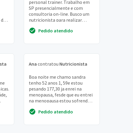
personal trainer. Trabalho em
SP presencialmente e com
consultoria on-line. Busco um
 de
nutricionista para realizar
parceria de clientes, onde um
Pedido atendido
d e
indicaria cliente...
ista
Ana
contratou
Nutricionista
Boa noite me chamo sandra
 me
tenho 52 anos 1, 59e estou
icas.
pesando 177,30 ja enrei na
úde,
menopausa, fesde que eu entrei
na menopausa estou sofrendo
as
com ondas de calor, não estou
Pedido atendido
conseguindo perder...