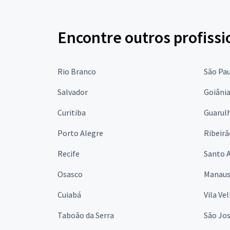
Encontre outros profissi
Rio Branco
São Pa
Salvador
Goiâni
Curitiba
Guarul
Porto Alegre
Ribeirã
Recife
Santo 
Osasco
Manau
Cuiabá
Vila Ve
Taboão da Serra
São Jo