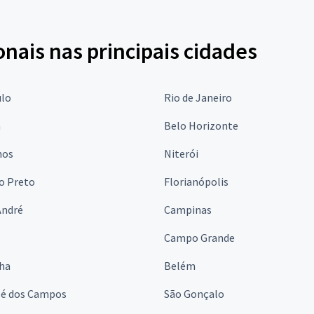
onais nas principais cidades
ulo
Rio de Janeiro
a
Belo Horizonte
hos
Niterói
o Preto
Florianópolis
André
Campinas
s
Campo Grande
lha
Belém
sé dos Campos
São Gonçalo