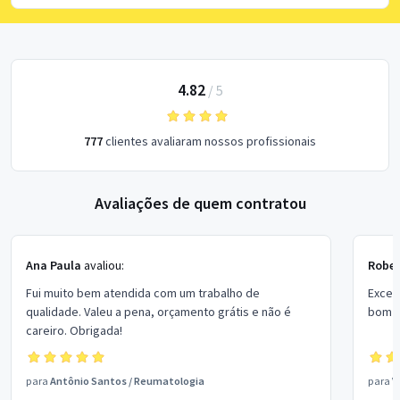
4.82
/
5
777
clientes avaliaram nossos profissionais
Avaliações de quem contratou
Ana Paula
avaliou:
Rober
Fui muito bem atendida com um trabalho de
Excel
qualidade. Valeu a pena, orçamento grátis e não é
bom p
careiro. Obrigada!
para
Antônio Santos
/
Reumatologia
para
V