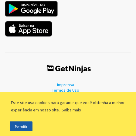
Imprensa
Termos de Uso
Política de Privacidade
Este site usa cookies para garantir que você obtenha a melhor
experiência em nosso site.
Saiba mais
©2011 - 2026, GetNinjas LTDA. CNPJ 55.744.877/0001-89 - Rua Dr.
Permitir
Fernandes Coelho, 85 - 3º andar - São Paulo/SP - Brasil