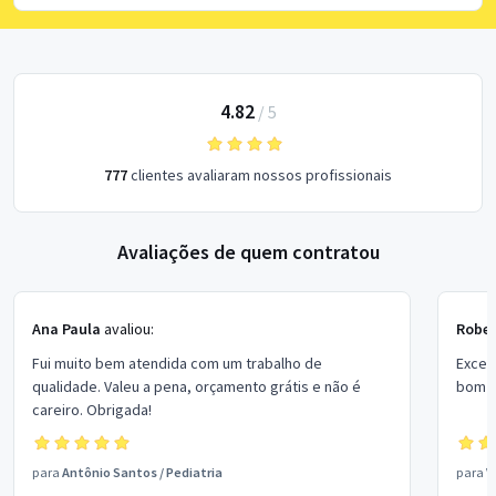
4.82
/
5
777
clientes avaliaram nossos profissionais
Avaliações de quem contratou
Ana Paula
avaliou:
Rober
Fui muito bem atendida com um trabalho de
Excel
qualidade. Valeu a pena, orçamento grátis e não é
bom p
careiro. Obrigada!
para
Antônio Santos
/
Pediatria
para
V