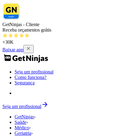
GetNinjas - Cliente
Receba orçamentos grátis
+30K
Baixar app
Seja um profissional
Como funciona?
Segurança
Seja um profissional
GetNinjas
›
Saúde
›
Médico
›
Geriatria
›