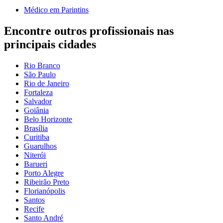
Médico em Parintins
Encontre outros profissionais nas
principais cidades
Rio Branco
São Paulo
Rio de Janeiro
Fortaleza
Salvador
Goiânia
Belo Horizonte
Brasília
Curitiba
Guarulhos
Niterói
Barueri
Porto Alegre
Ribeirão Preto
Florianópolis
Santos
Recife
Santo André