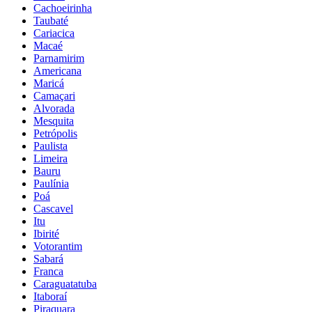
Cachoeirinha
Taubaté
Cariacica
Macaé
Parnamirim
Americana
Maricá
Camaçari
Alvorada
Mesquita
Petrópolis
Paulista
Limeira
Bauru
Paulínia
Poá
Cascavel
Itu
Ibirité
Votorantim
Sabará
Franca
Caraguatatuba
Itaboraí
Piraquara