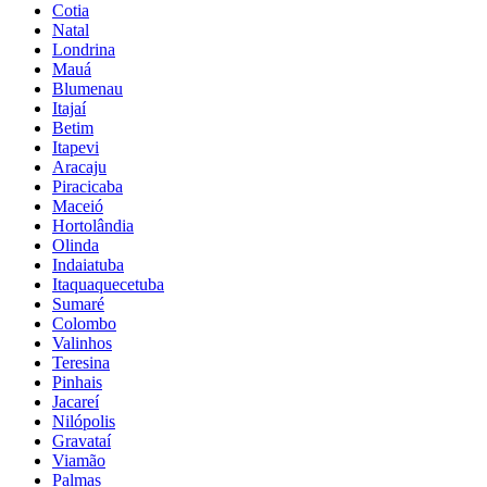
Cotia
Natal
Londrina
Mauá
Blumenau
Itajaí
Betim
Itapevi
Aracaju
Piracicaba
Maceió
Hortolândia
Olinda
Indaiatuba
Itaquaquecetuba
Sumaré
Colombo
Valinhos
Teresina
Pinhais
Jacareí
Nilópolis
Gravataí
Viamão
Palmas