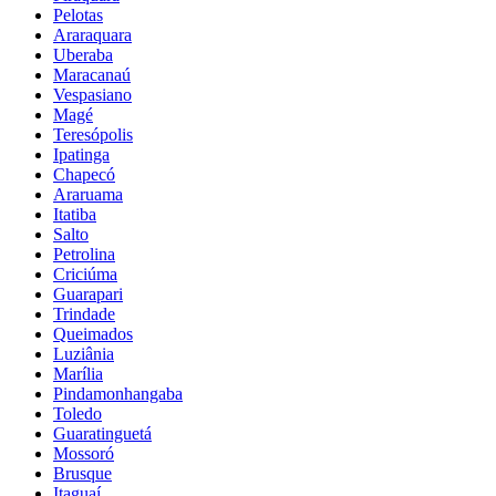
Pelotas
Araraquara
Uberaba
Maracanaú
Vespasiano
Magé
Teresópolis
Ipatinga
Chapecó
Araruama
Itatiba
Salto
Petrolina
Criciúma
Guarapari
Trindade
Queimados
Luziânia
Marília
Pindamonhangaba
Toledo
Guaratinguetá
Mossoró
Brusque
Itaguaí