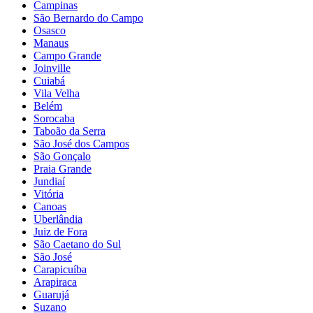
Campinas
São Bernardo do Campo
Osasco
Manaus
Campo Grande
Joinville
Cuiabá
Vila Velha
Belém
Sorocaba
Taboão da Serra
São José dos Campos
São Gonçalo
Praia Grande
Jundiaí
Vitória
Canoas
Uberlândia
Juiz de Fora
São Caetano do Sul
São José
Carapicuíba
Arapiraca
Guarujá
Suzano