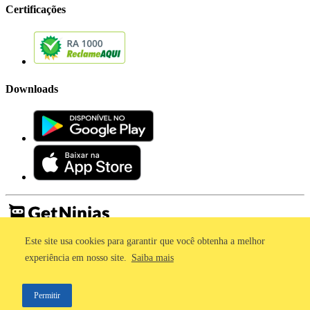
Certificações
Downloads
Este site usa cookies para garantir que você obtenha a melhor
Imprensa
Termos de Uso
experiência em nosso site.
Saiba mais
Política de Privacidade
©2011 - 2026, GetNinjas LTDA. CNPJ 55.744.877/0001-89 - Rua
Permitir
Dr. Fernandes Coelho, 85 - 3º andar - São Paulo/SP - Brasil