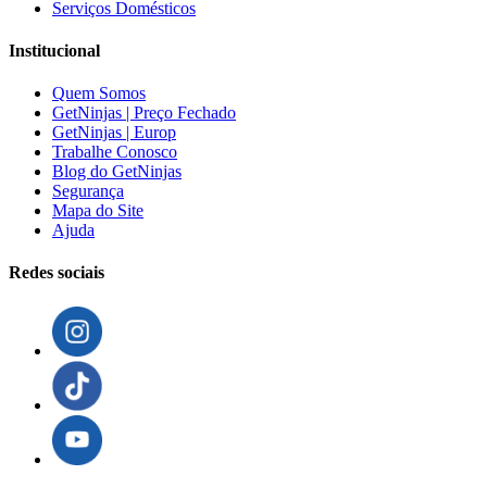
Serviços Domésticos
Institucional
Quem Somos
GetNinjas | Preço Fechado
GetNinjas | Europ
Trabalhe Conosco
Blog do GetNinjas
Segurança
Mapa do Site
Ajuda
Redes sociais