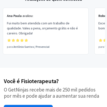
Ana Paula
avaliou:
Rober
Fui muito bem atendida com um trabalho de
Excel
qualidade. Valeu a pena, orçamento grátis e não é
bom p
careiro. Obrigada!
para
Antônio Santos
/
Presencial
para
V
Você é Fisioterapeuta?
O GetNinjas recebe mais de 250 mil pedidos
por mês e pode ajudar a aumentar sua renda