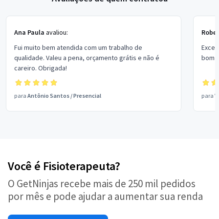
Ana Paula
avaliou:
Rober
Fui muito bem atendida com um trabalho de
Excel
qualidade. Valeu a pena, orçamento grátis e não é
bom p
careiro. Obrigada!
para
Antônio Santos
/
Presencial
para
V
Você é Fisioterapeuta?
O GetNinjas recebe mais de 250 mil pedidos
por mês e pode ajudar a aumentar sua renda