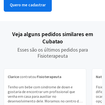
Quero me cadastrar
Veja alguns pedidos similares em
Cubatao
Esses são os últimos pedidos para
Fisioterapeuta
Clarice
contratou
Fisioterapeuta
Natál
Tenho um bebe com sindrome de down e
Fisio
gostaria de encontrar um profissional que
dific
venha em casa para auxiliar no
ocasi
desenvolvimento dele. Moramos no centro de
opção