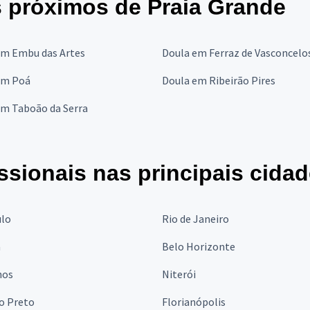
 próximos de Praia Grande
em Embu das Artes
Doula em Ferraz de Vasconcelo
em Poá
Doula em Ribeirão Pires
em Taboão da Serra
ssionais nas principais cida
ulo
Rio de Janeiro
a
Belo Horizonte
hos
Niterói
o Preto
Florianópolis