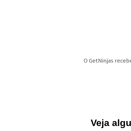
O GetNinjas receb
Veja alg