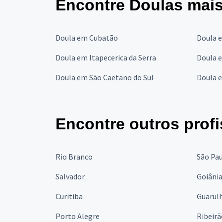
Encontre Doulas mais
Doula em Cubatão
Doula 
Doula em Itapecerica da Serra
Doula 
Doula em São Caetano do Sul
Doula 
Encontre outros profi
Rio Branco
São Pa
Salvador
Goiâni
Curitiba
Guarul
Porto Alegre
Ribeirã