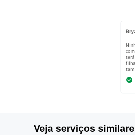
Bry
Minh
comp
será
filh
tamb
prec
prof
Veja serviços similar