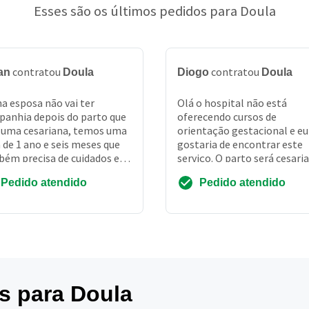
Esses são os últimos pedidos para Doula
contratou
contratou
an
Doula
Diogo
Doula
a esposa não vai ter
Olá o hospital não está
anhia depois do parto que
oferecendo cursos de
 uma cesariana, temos uma
orientação gestacional e eu
a de 1 ano e seis meses que
gostaria de encontrar este
ém precisa de cuidados e
serviço. O parto será cesari
isamos de ajuda de um
já está marcado para o dia 1
Pedido atendido
Pedido atendido
issional na...
es para Doula