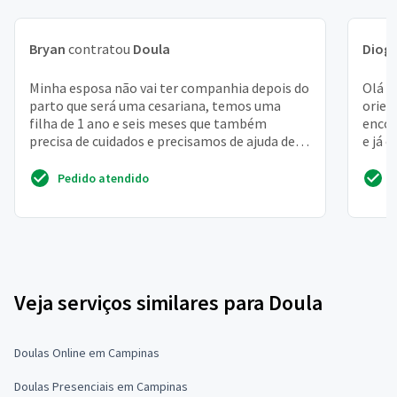
Bryan
contratou
Doula
Diog
Minha esposa não vai ter companhia depois do
Olá o
parto que será uma cesariana, temos uma
orien
filha de 1 ano e seis meses que também
encon
precisa de cuidados e precisamos de ajuda de
e já 
um profissional na...
Pedido atendido
Veja serviços similares para Doula
Doulas Online em Campinas
Doulas Presenciais em Campinas