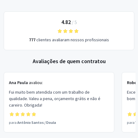
4.82
/
5
777
clientes avaliaram nossos profissionais
Avaliações de quem contratou
Ana Paula
avaliou:
Rober
Fui muito bem atendida com um trabalho de
Excel
qualidade. Valeu a pena, orçamento grátis e não é
bom p
careiro. Obrigada!
para
Antônio Santos
/
Doula
para
V