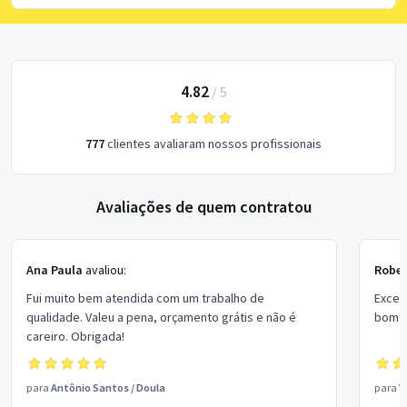
4.82
/
5
777
clientes avaliaram nossos profissionais
Avaliações de quem contratou
Ana Paula
avaliou:
Rober
Fui muito bem atendida com um trabalho de
Excel
qualidade. Valeu a pena, orçamento grátis e não é
bom p
careiro. Obrigada!
para
Antônio Santos
/
Doula
para
V