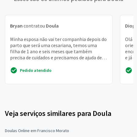
Bryan
contratou
Doula
Diog
Minha esposa não vai ter companhia depois do
Olá o
parto que será uma cesariana, temos uma
orien
filha de 1 ano e seis meses que também
encon
precisa de cuidados e precisamos de ajuda de
e já 
um profissional na...
Pedido atendido
Veja serviços similares para Doula
Doulas Online em Francisco Morato