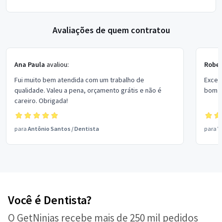
Avaliações de quem contratou
Ana Paula
avaliou:
Rober
Fui muito bem atendida com um trabalho de
Excel
qualidade. Valeu a pena, orçamento grátis e não é
bom p
careiro. Obrigada!
para
Antônio Santos
/
Dentista
para
V
Você é Dentista?
O GetNinjas recebe mais de 250 mil pedidos