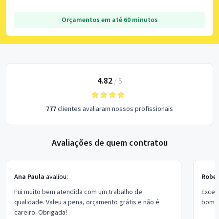
Orçamentos em até 60 minutos
4.82
/
5
777
clientes avaliaram nossos profissionais
Avaliações de quem contratou
Ana Paula
avaliou:
Rober
Fui muito bem atendida com um trabalho de
Excel
qualidade. Valeu a pena, orçamento grátis e não é
bom p
careiro. Obrigada!