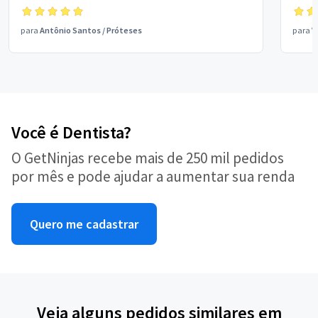
para
Antônio Santos
/
Próteses
para
V
Você é Dentista?
O GetNinjas recebe mais de 250 mil pedidos
por mês e pode ajudar a aumentar sua renda
Quero me cadastrar
Veja alguns pedidos similares em