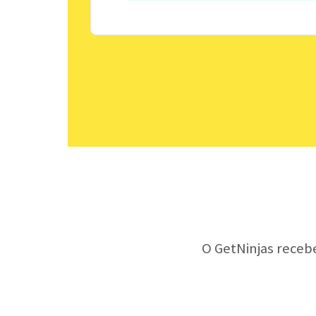
O GetNinjas receb