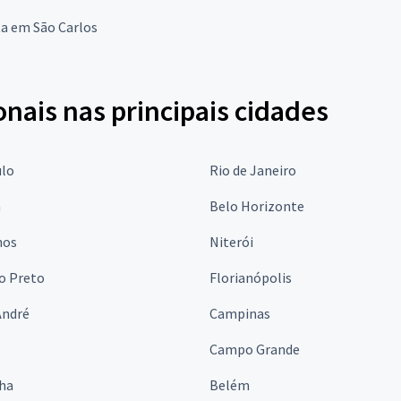
a em São Carlos
onais nas principais cidades
ulo
Rio de Janeiro
a
Belo Horizonte
hos
Niterói
o Preto
Florianópolis
André
Campinas
s
Campo Grande
lha
Belém