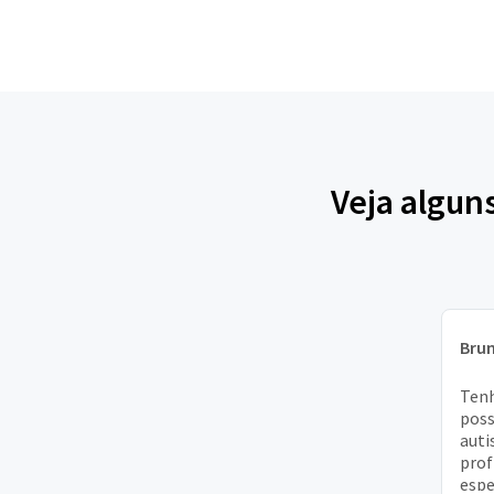
Veja algun
Bru
Tenh
poss
auti
prof
espe