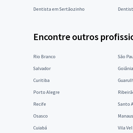
Dentista em Sertãozinho
Dentist
Encontre outros profissi
Rio Branco
São Pa
Salvador
Goiâni
Curitiba
Guarul
Porto Alegre
Ribeirã
Recife
Santo 
Osasco
Manau
Cuiabá
Vila Ve