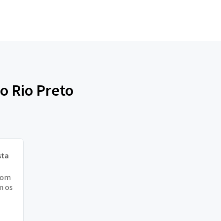
o Rio Preto
sta
 com
m os