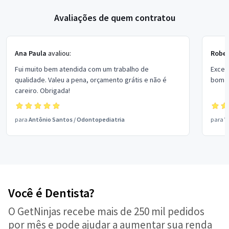
Avaliações de quem contratou
Ana Paula
avaliou:
Rober
Fui muito bem atendida com um trabalho de
Excel
qualidade. Valeu a pena, orçamento grátis e não é
bom p
careiro. Obrigada!
para
Antônio Santos
/
Odontopediatria
para
V
Você é Dentista?
O GetNinjas recebe mais de 250 mil pedidos
por mês e pode ajudar a aumentar sua renda