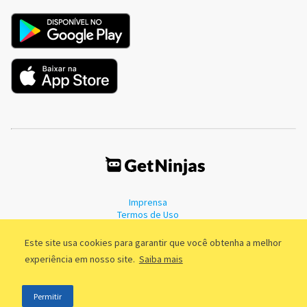
Imprensa
Termos de Uso
Política de Privacidade
Este site usa cookies para garantir que você obtenha a melhor
experiência em nosso site.
Saiba mais
©2011 - 2026, GetNinjas LTDA. CNPJ 55.744.877/0001-89 - Rua Dr.
Permitir
Fernandes Coelho, 85 - 3º andar - São Paulo/SP - Brasil