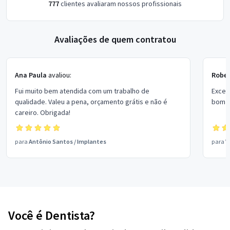
777
clientes avaliaram nossos profissionais
Avaliações de quem contratou
Ana Paula
avaliou:
Rober
Fui muito bem atendida com um trabalho de
Excel
qualidade. Valeu a pena, orçamento grátis e não é
bom p
careiro. Obrigada!
para
Antônio Santos
/
Implantes
para
V
Você é Dentista?