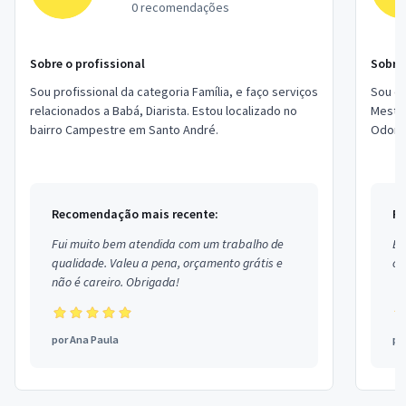
0 recomendações
Sobre o profissional
Sobre 
Sou profissional da categoria Família, e faço serviços
Sou es
relacionados a Babá, Diarista. Estou localizado no
Mestre
bairro Campestre em Santo André.
Odontol
locali
Recomendação mais recente:
Re
Fui muito bem atendida com um trabalho de
Ex
qualidade. Valeu a pena, orçamento grátis e
co
não é careiro. Obrigada!
por
Ana Paula
po