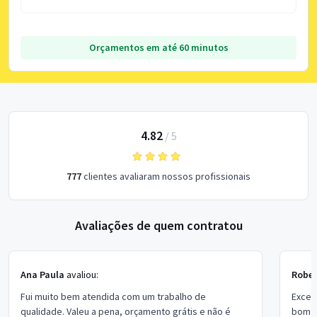
Orçamentos em até 60 minutos
4.82
/
5
777
clientes avaliaram nossos profissionais
Avaliações de quem contratou
Ana Paula
avaliou:
Rober
Fui muito bem atendida com um trabalho de
Excel
qualidade. Valeu a pena, orçamento grátis e não é
bom p