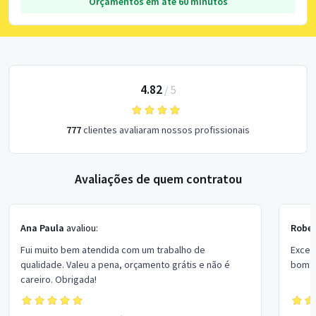
Orçamentos em até 60 minutos
4.82
/
5
777
clientes avaliaram nossos profissionais
Avaliações de quem contratou
Ana Paula
avaliou:
Rober
Fui muito bem atendida com um trabalho de
Excel
qualidade. Valeu a pena, orçamento grátis e não é
bom p
careiro. Obrigada!