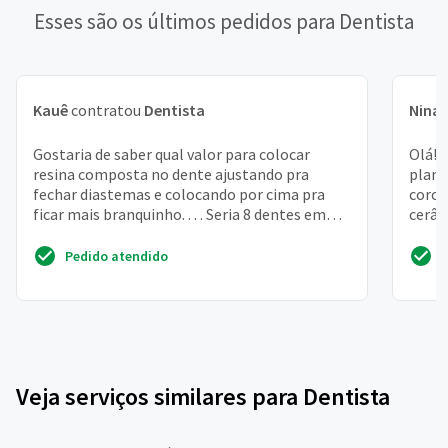
Esses são os últimos pedidos para Dentista
Kauê
contratou
Dentista
Nina
Gostaria de saber qual valor para colocar
Olá! 
resina composta no dente ajustando pra
plano
fechar diastemas e colocando por cima pra
coroa
ficar mais branquinho. . . . Seria 8 dentes em
cerâm
cima e 6 em baixo...
parti
Pedido atendido
Veja serviços similares para Dentista