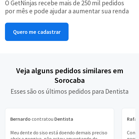
O GetNinjas recebe mais de 250 mil pedidos
por mês e pode ajudar a aumentar sua renda
Quero me cadastrar
Veja alguns pedidos similares em
Sorocaba
Esses são os últimos pedidos para Dentista
Bernardo
contratou
Dentista
Rafae
Meu dente do siso está doendo demais preciso
Contr
abrir a gengiva, não estou aguentando de
perde