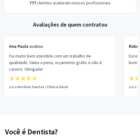
777
clientes avaliaram nossos profissionais
Avaliações de quem contratou
Ana Paula
avaliou:
Rober
Fui muito bem atendida com um trabalho de
Excel
qualidade. Valeu a pena, orçamento grátis e não é
bom p
careiro. Obrigada!
para
Antônio Santos
/
Clínica Geral
para
V
Você é Dentista?