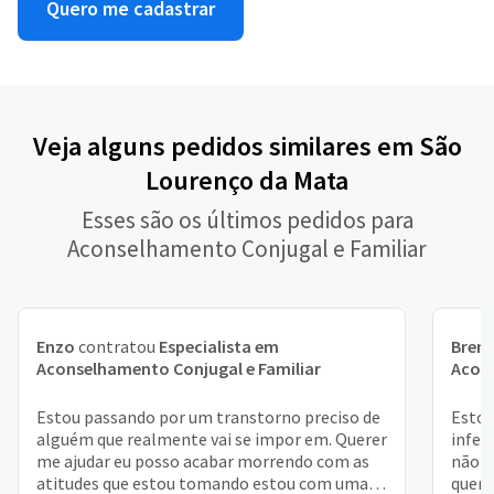
Quero me cadastrar
Veja alguns pedidos similares em São
Lourenço da Mata
Esses são os últimos pedidos para
Aconselhamento Conjugal e Familiar
Enzo
contratou
Especialista em
Bren
Aconselhamento Conjugal e Familiar
Acons
Estou passando por um transtorno preciso de
Estou
alguém que realmente vai se impor em. Querer
infel
me ajudar eu posso acabar morrendo com as
não d
atitudes que estou tomando estou com uma
quero