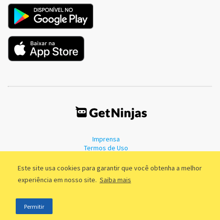
Imprensa
Termos de Uso
Política de Privacidade
Este site usa cookies para garantir que você obtenha a melhor
experiência em nosso site.
Saiba mais
©2011 - 2026, GetNinjas LTDA. CNPJ 55.744.877/0001-89 - Rua Dr.
Permitir
Fernandes Coelho, 85 - 3º andar - São Paulo/SP - Brasil