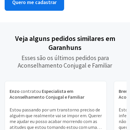
Quero me cadastrar
Veja alguns pedidos similares em
Garanhuns
Esses são os últimos pedidos para
Aconselhamento Conjugal e Familiar
Enzo
contratou
Especialista em
Bren
Aconselhamento Conjugal e Familiar
Acons
Estou passando por um transtorno preciso de
Estou
alguém que realmente vai se impor em. Querer
infel
me ajudar eu posso acabar morrendo com as
não d
atitudes que estou tomando estou com uma
quero