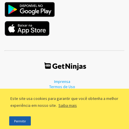
Imprensa
Termos de Uso
Política de Privacidade
Este site usa cookies para garantir que você obtenha a melhor
experiência em nosso site.
Saiba mais
©2011 - 2026, GetNinjas LTDA. CNPJ 55.744.877/0001-89 - Rua Dr.
Permitir
Fernandes Coelho, 85 - 3º andar - São Paulo/SP - Brasil