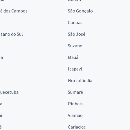
sé dos Campos
São Gonçalo
Canoas
tano do Sul
São José
á
Suzano
na
Mauá
Itapevi
Hortolândia
quecetuba
Sumaré
na
Pinhais
í
Viamão
é
Cariacica