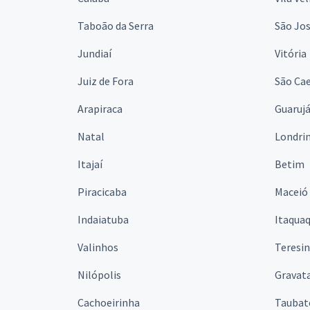
Taboão da Serra
São Jo
Jundiaí
Vitória
Juiz de Fora
São Cae
Arapiraca
Guaruj
Natal
Londri
Itajaí
Betim
Piracicaba
Maceió
Indaiatuba
Itaqua
Valinhos
Teresi
Nilópolis
Gravata
Cachoeirinha
Taubat