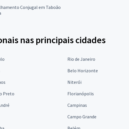
lhamento Conjugal em Taboão
a
onais nas principais cidades
ulo
Rio de Janeiro
a
Belo Horizonte
hos
Niterói
o Preto
Florianópolis
André
Campinas
s
Campo Grande
lha
Belém