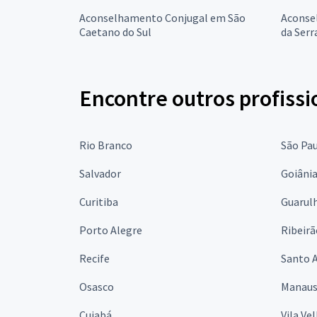
Aconselhamento Conjugal em São
Aconse
Caetano do Sul
da Serr
Encontre outros profissi
Rio Branco
São Pa
Salvador
Goiâni
Curitiba
Guarul
Porto Alegre
Ribeirã
Recife
Santo 
Osasco
Manau
Cuiabá
Vila Ve