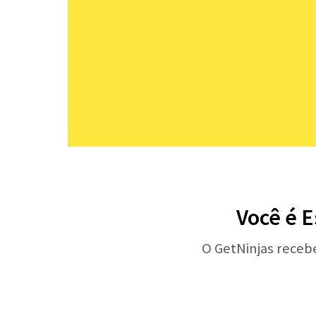
Você é 
O GetNinjas receb