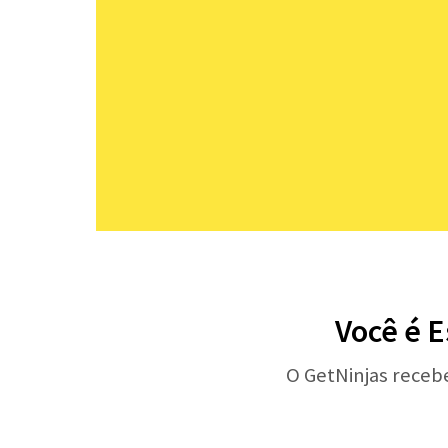
Você é 
O GetNinjas receb