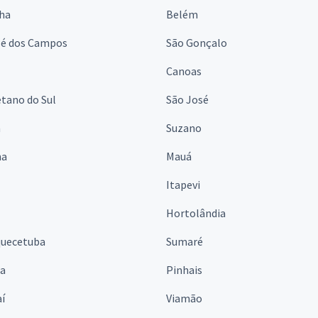
lha
Belém
sé dos Campos
São Gonçalo
Canoas
tano do Sul
São José
á
Suzano
na
Mauá
Itapevi
Hortolândia
quecetuba
Sumaré
na
Pinhais
í
Viamão