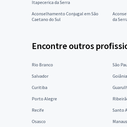
Itapecerica da Serra
Aconselhamento Conjugal em São
Aconse
Caetano do Sul
da Serr
Encontre outros profissi
Rio Branco
São Pa
Salvador
Goiâni
Curitiba
Guarul
Porto Alegre
Ribeirã
Recife
Santo 
Osasco
Manau