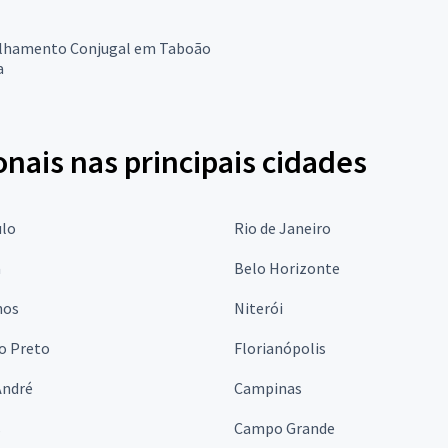
lhamento Conjugal em Taboão
a
onais nas principais cidades
ulo
Rio de Janeiro
a
Belo Horizonte
hos
Niterói
o Preto
Florianópolis
André
Campinas
s
Campo Grande