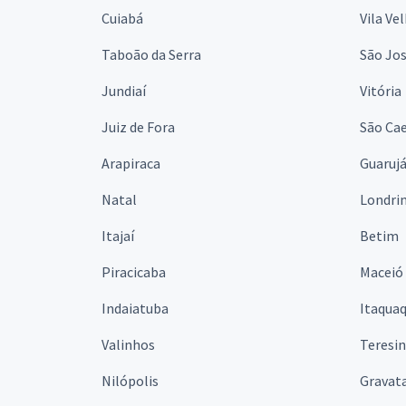
Cuiabá
Vila Ve
Taboão da Serra
São Jo
Jundiaí
Vitória
Juiz de Fora
São Cae
Arapiraca
Guaruj
Natal
Londri
Itajaí
Betim
Piracicaba
Maceió
Indaiatuba
Itaqua
Valinhos
Teresi
Nilópolis
Gravata