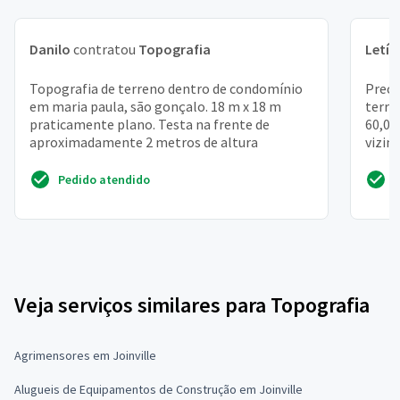
Danilo
contratou
Topografia
Letíc
Topografia de terreno dentro de condomínio
Preci
em maria paula, são gonçalo. 18 m x 18 m
terre
praticamente plano. Testa na frente de
60,00
aproximadamente 2 metros de altura
vizin
temos
Pedido atendido
Veja serviços similares para Topografia
Agrimensores em Joinville
Alugueis de Equipamentos de Construção em Joinville