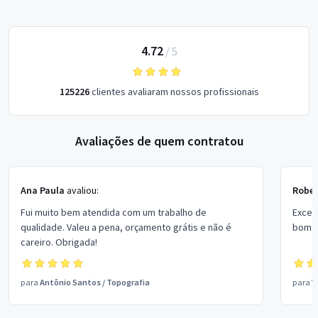
4.72
/
5
125226
clientes avaliaram nossos profissionais
Avaliações de quem contratou
Ana Paula
avaliou:
Rober
Fui muito bem atendida com um trabalho de
Excel
qualidade. Valeu a pena, orçamento grátis e não é
bom p
careiro. Obrigada!
para
Antônio Santos
/
Topografia
para
V