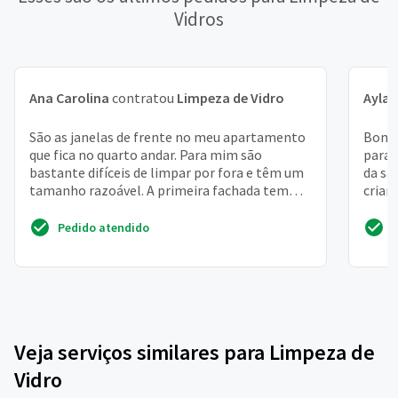
Vidros
Ana Carolina
contratou
Limpeza de Vidro
Ayla
c
São as janelas de frente no meu apartamento
Bom d
que fica no quarto andar. Para mim são
para 
bastante difíceis de limpar por fora e têm um
da sa
tamanho razoável. A primeira fachada tem
crian
cerca de 2,5m de ...
Pedido atendido
Veja serviços similares para Limpeza de
Vidro