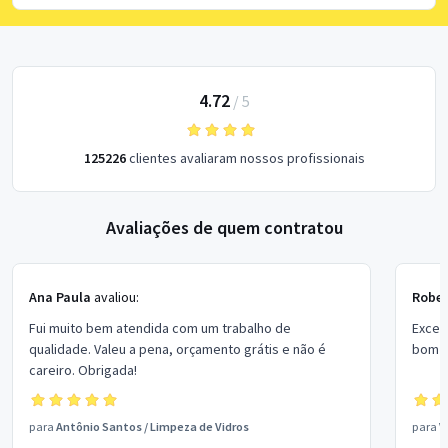
4.72
/
5
125226
clientes avaliaram nossos profissionais
Avaliações de quem contratou
Ana Paula
avaliou:
Rober
Fui muito bem atendida com um trabalho de
Excel
qualidade. Valeu a pena, orçamento grátis e não é
bom p
careiro. Obrigada!
para
Antônio Santos
/
Limpeza de Vidros
para
V