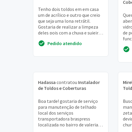
Cob
Tenho dois toldos em em casa
um de acrílico e outro que creio
Quer
que seja uma lona retrátil.
aber
Gostaria de realizar a limpeza
vidr
deles pois com a chuva e sujeira
de p
estão encardidos. Então seria o
fun
Pedido atendido
s...
enga
prov
Hadassa
contratou
Instalador
Mire
de Toldos e Coberturas
Told
Boa tarde! gostaria de serviço
Busc
para manutenção de telhado
man
local dos serviços
zeta
transportadora braspress
devi
localizada no bairro de valeria -
chur
salvador -BA caso não cobre
em c