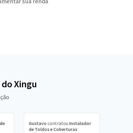
aumentar sua renda
x do Xingu
nção
 de
Gustavo
contratou
Instalador
de Toldos e Coberturas