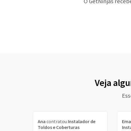
O GetNinjas receb
Veja algu
Ess
Ana
contratou
Instalador de
Ema
Toldos e Coberturas
Inst