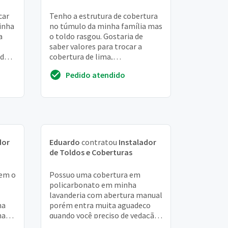
car
Tenho a estrutura de cobertura
inha
no túmulo da minha família mas
a
o toldo rasgou. Gostaria de
saber valores para trocar a
 de
cobertura de lima,
ipo 3
policarbonato ou telha
Pedido atendido
dor
Eduardo
contratou
Instalador
de Toldos e Coberturas
dem o
Possuo uma cobertura em
policarbonato em minha
lavanderia com abertura manual
na
porém entra muita aguadeco
na
quando você preciso de vedação
completa e lavagem da