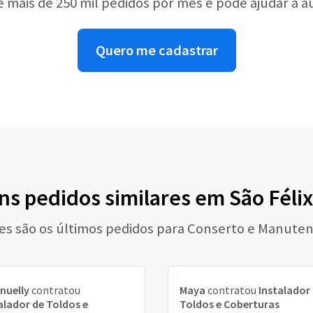
e mais de 250 mil pedidos por mês e pode ajudar a 
Quero me cadastrar
ns pedidos similares em São Féli
es são os últimos pedidos para Conserto e Manute
nuelly
contratou
Maya
contratou
Instalador
alador de Toldos e
Toldos e Coberturas