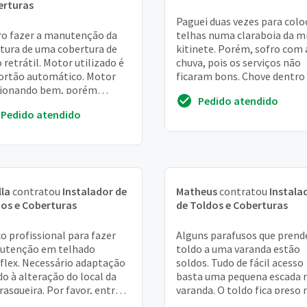
erturas
Paguei duas vezes para colo
o fazer a manutenção da
telhas numa claraboia da m
tura de uma cobertura de
kitinete. Porém, sofro com 
o retrátil. Motor utilizado é
chuva, pois os serviços não
ortão automático. Motor
ficaram bons. Chove dentro
cionando bem, porém
casa. É uma área pequena, t
Pedido atendido
sga para abrir,
metro...
Pedido atendido
avelmente por conta d...
lla
contratou
Instalador de
Matheus
contratou
Instala
os e Coberturas
de Toldos e Coberturas
o profissional para fazer
Alguns parafusos que pren
utenção em telhado
toldo a uma varanda estão
flex. Necessário adaptação
soldos. Tudo de fácil acesso
do à alteração do local da
basta uma pequena escada 
rasqueira. Por favor, entrar
varanda. O toldo fica preso 
ontato para maiores
parede do quarto