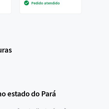
Pedido atendido
cobertura que está bem suja o...
uras
no estado do Pará