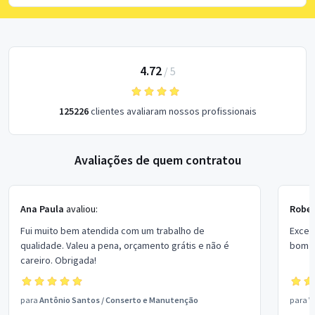
4.72
/
5
125226
clientes avaliaram nossos profissionais
Avaliações de quem contratou
Ana Paula
avaliou:
Rober
Fui muito bem atendida com um trabalho de
Excel
qualidade. Valeu a pena, orçamento grátis e não é
bom p
careiro. Obrigada!
para
Antônio Santos
/
Conserto e Manutenção
para
V