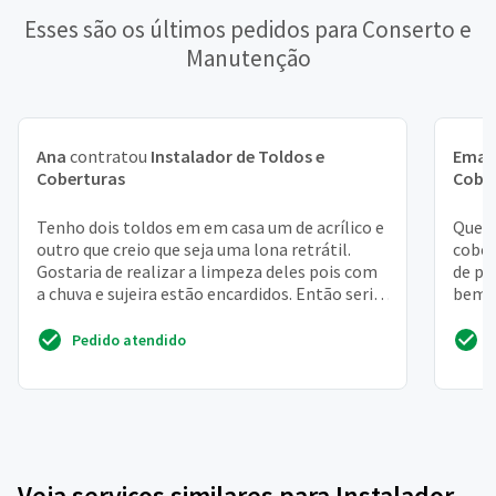
Esses são os últimos pedidos para Conserto e
Manutenção
Ana
contratou
Instalador de Toldos e
Eman
Coberturas
Cobe
Tenho dois toldos em em casa um de acrílico e
Quero
outro que creio que seja uma lona retrátil.
cober
Gostaria de realizar a limpeza deles pois com
de po
a chuva e sujeira estão encardidos. Então seria
bem, 
o s...
prova
Pedido atendido
Veja serviços similares para Instalador