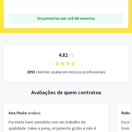
Orçamentos em até 60 minutos
4.82
/
5
2092
clientes avaliaram nossos profissionais
Avaliações de quem contratou
Ana Paula
avaliou:
Rober
Fui muito bem atendida com um trabalho de
Excel
qualidade. Valeu a pena, orçamento grátis e não é
bom p